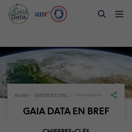
Warning
: Trying to access array offset on false in
/home/dataterra/codeprod/htdocs/content/themes/data-
gaia/resources/helpers/PostHelper.php
on line
306
Rawpixel - Freepik
Accueil
CONTEXTE ET ENJ...
GAIA Data en br...
GAIA DATA EN BREF