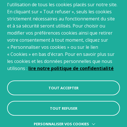
actualités, événements et ressources de GAIA Data
l'utilisation de tous les cookies placés sur notre site.
En cliquant sur « Tout refuser », seuls les cookies
strictement nécessaires au fonctionnement du site
EMAIL
*
et à sa sécurité seront utilisés. Pour choisir ou
modifier vos préférences cookies ainsi que retirer
votre consentement à tout moment, cliquez sur
« Personnaliser vos cookies » ou sur le lien
« Cookies » en bas d'écran. Pour en savoir plus sur
les cookies et les données personnelles que nous
utilisons :
lire notre politique de confidentialité
TOUT ACCEPTER
© Copyright Data-Terra 2026
TOUT REFUSER
CRÉDITS :
LA JUNGLE
PERSONNALISER VOS COOKIES